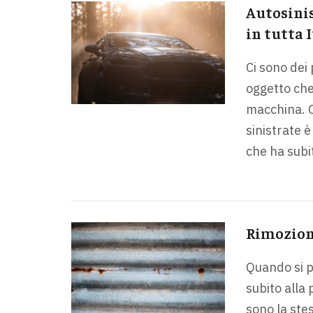
Autosinis
in tutta I
Ci sono dei
oggetto che,
macchina. C
sinistrate 
che ha subi
Rimozione
Quando si p
subito alla 
sono la stes