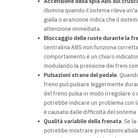
Accensione della spia ABS sul crusc
illumina quando il sistema rileva un'
gialla o arancione indica che il siste
attenzione immediata.
Bloccaggio delle ruote durante la fr
centralina ABS non funziona corrett
comportamento è un chiaro indicatore
modulando la pressione dei freni co
Pulsazioni strane del pedale
. Quando
freno può pulsare leggermente durant
del freno pulsa in modo irregolare o
potrebbe indicare un problema con l
è causata dalle difficoltà del sistema
Qualità variabile della frenata
. Se l
potrebbe mostrare prestazioni altale