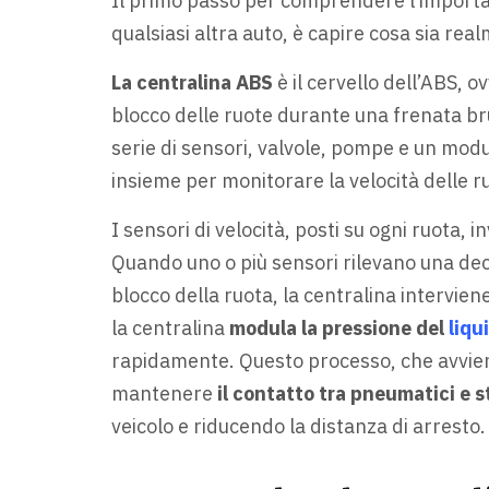
Il primo passo per comprendere l’importan
qualsiasi altra auto, è capire cosa sia re
La centralina ABS
è il cervello dell’ABS, 
blocco delle ruote durante una frenata br
serie di sensori, valvole, pompe e un modu
insieme per monitorare la velocità delle r
I sensori di velocità, posti su ogni ruota,
Quando uno o più sensori rilevano una dece
blocco della ruota, la centralina interviene
la centralina
modula la pressione del
liqu
rapidamente. Questo processo, che avvien
mantenere
il contatto tra pneumatici e 
veicolo e riducendo la distanza di arresto.