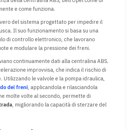
za della centralina ABS, dell’Opel come di
almente e come funziona.
ovvero del sistema progettato per impedire il
usca. Il suo funzionamento si basa su una
lo di controllo elettronico, che lavorano
uote e modulare la pressione dei freni.
 inviano continuamente dati alla centralina ABS.
lerazione improvvisa, che indica il rischio di
. Utilizzando le valvole e la pompa idraulica,
ido dei freni
, applicandola e rilasciandola
e molte volte al secondo, permette di
strada
, migliorando la capacità di sterzare del