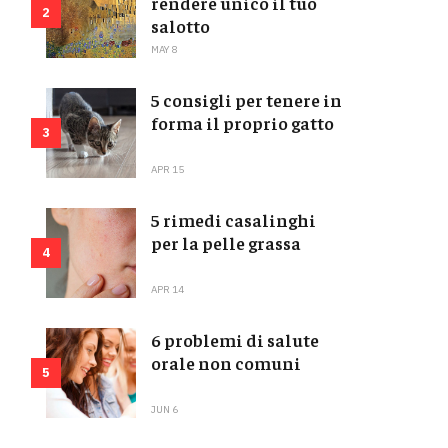
rendere unico il tuo
2
salotto
MAY 8
5 consigli per tenere in
forma il proprio gatto
3
APR 15
5 rimedi casalinghi
per la pelle grassa
4
APR 14
6 problemi di salute
orale non comuni
5
JUN 6