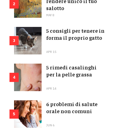
rendere unico il tuo
2
salotto
MAY 8
5 consigli per tenere in
forma il proprio gatto
3
APR 15
5 rimedi casalinghi
per la pelle grassa
4
APR 14
6 problemi di salute
orale non comuni
5
JUN 6