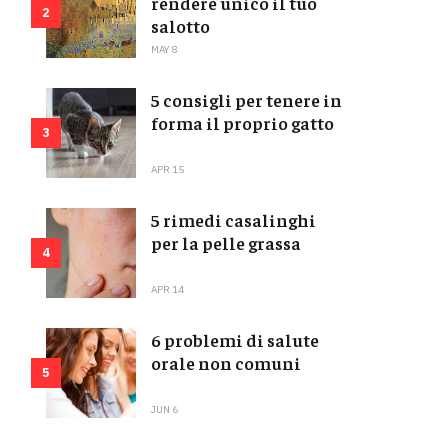
rendere unico il tuo
2
salotto
MAY 8
5 consigli per tenere in
forma il proprio gatto
3
APR 15
5 rimedi casalinghi
per la pelle grassa
4
APR 14
6 problemi di salute
orale non comuni
5
JUN 6