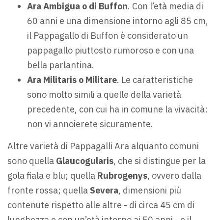
Ara Ambigua o di Buffon
. Con l’età media di
60 anni e una dimensione intorno agli 85 cm,
il Pappagallo di Buffon è considerato un
pappagallo piuttosto rumoroso e con una
bella parlantina.
Ara Militaris o Militare
. Le caratteristiche
sono molto simili a quelle della varietà
precedente, con cui ha in comune la vivacità:
non vi annoierete sicuramente.
Altre varietà di Pappagalli Ara alquanto comuni
sono quella
Glaucogularis
, che si distingue per la
gola fiala e blu; quella
Rubrogenys
, ovvero dalla
fronte rossa; quella
Severa
, dimensioni più
contenute rispetto alle altre - di circa 45 cm di
lunghezza e con un’età intorno ai 50 anni - e il