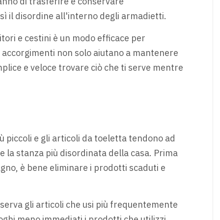
ranno di trasferire e conservare
ì il disordine all'interno degli armadietti.
tori e cestini è un modo efficace per
i accorgimenti non solo aiutano a mantenere
plice e veloce trovare ciò che ti serve mentre
 piccoli e gli articoli da toeletta tendono ad
 la stanza più disordinata della casa. Prima
agno, è bene eliminare i prodotti scaduti e
serva gli articoli che usi più frequentemente
uoghi meno immediati i prodotti che utilizzi