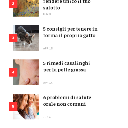
rendere unico il tuo
2
salotto
MAY 8
5 consigli per tenere in
forma il proprio gatto
3
APR 15
5 rimedi casalinghi
per la pelle grassa
4
APR 14
6 problemi di salute
orale non comuni
5
JUN 6