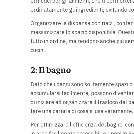
ermetici per gli alimenti, che ti permette
ordinatamente gli ingredienti, evitando cos
Organizzare la dispensa con rialzi, conteni
massimizzare lo spazio disponibile. Quest
tutto in ordine, ma rendono anche più sem
cucini.
2: Il bagno
Dato che i bagni sono solitamente spazi più
accumularsi facilmente, possono diventare
di iniziare ad organizzare il trasloco del b
fare una cernita di cosa si usa veramente.
Per ottimizzare l'efficienza del bagno, con
in aree facilmente accessibili e riponi in l